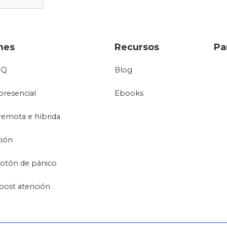
nes
Recursos
Pa
oQ
Blog
presencial
Ebooks
remota e híbrida
ción
otón de pánico
post atención