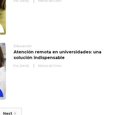
Por
ZeroQ
Menos de
3
min.
Educación
Atención remota en universidades: una
solución indispensable
Por
ZeroQ
Menos de
3
min.
Next