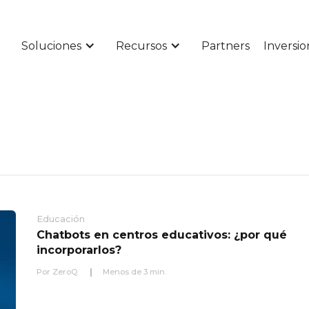
Soluciones
Recursos
Partners
Inversio
Educación
Chatbots en centros educativos: ¿por qué
incorporarlos?
Por
ZeroQ
Menos de
3
min.