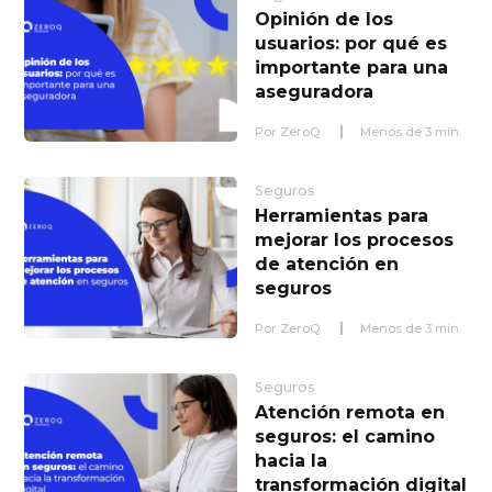
Opinión de los
usuarios: por qué es
importante para una
aseguradora
Por
ZeroQ
Menos de
3
min.
Seguros
Herramientas para
mejorar los procesos
de atención en
seguros
Por
ZeroQ
Menos de
3
min.
Seguros
Atención remota en
seguros: el camino
hacia la
transformación digital