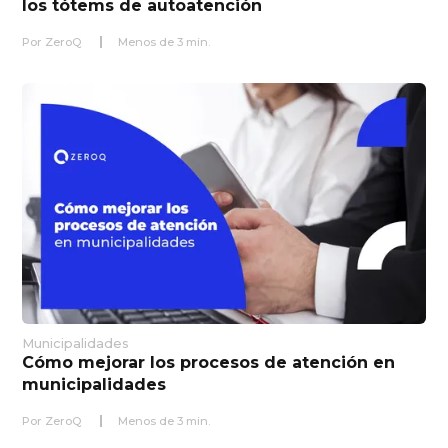
los tótems de autoatención
Por
ZeroQ
Menos de
3
min.
Municipalidades
Cómo mejorar los procesos de atención en
municipalidades
Por
ZeroQ
Menos de
3
min.