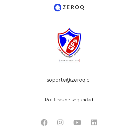
soporte@zeroq.cl
Políticas de seguridad



