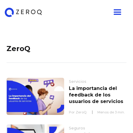
ZeroQ
Servicios
La importancia del
feedback de los
usuarios de servicios
Por
ZeroQ
Menos de
3
min.
Seguros