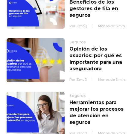
Beneficios de los
gestores de fila en
seguros
Por
ZeroQ
Menos de
3
min.
Seguros
Opinión de los
usuarios: por qué es
importante para una
aseguradora
Por
ZeroQ
Menos de
3
min.
Seguros
Herramientas para
mejorar los procesos
de atención en
seguros
Por
ZeroQ
Menos de
3
min.