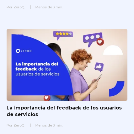
Por
ZeroQ
Menos de
3
min.
La importancia del feedback de los usuarios
de servicios
Por
ZeroQ
Menos de
3
min.