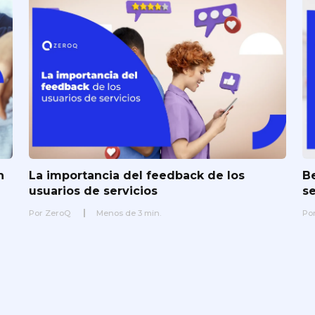
n
La importancia del feedback de los
Be
usuarios de servicios
s
Por
ZeroQ
Menos de
3
min.
Po