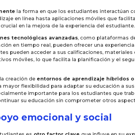
lmente
la forma en que los estudiantes interactúan c
aje en línea hasta aplicaciones móviles que facilita
rucial en la mejora de la experiencia del estudiante.
ones tecnológicas avanzadas
, como plataformas d
ión en tiempo real, pueden ofrecer una experiencia
tes pueden acceder a sus calificaciones, materiales 
vos móviles, lo que facilita la planificación y el seg
la creación de
entornos de aprendizaje híbridos 
na mayor flexibilidad para adaptar su educación a su
ecialmente importante para los estudiantes que trab
ontinuar su educación sin comprometer otros aspect
poyo emocional y social
studiantes es
otro factor clave
que influye en su ex