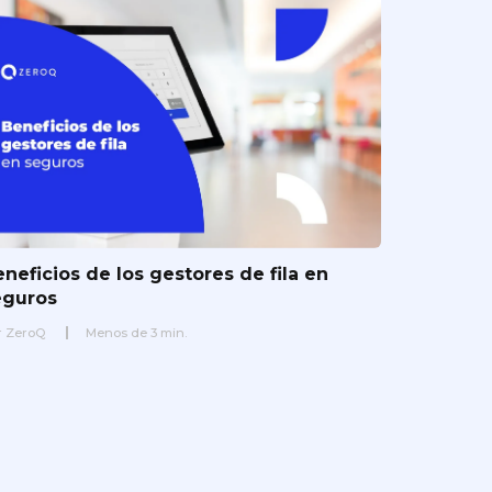
neficios de los gestores de fila en
eguros
r
ZeroQ
Menos de
3
min.