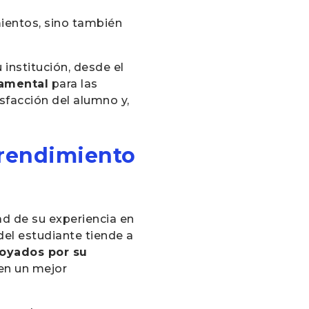
mientos, sino también
 institución, desde el
damental
para las
isfacción del alumno y,
 rendimiento
ad de su experiencia en
del estudiante tiende a
poyados por su
en un mejor