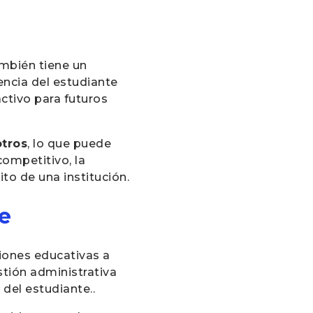
ambién tiene un
iencia del estudiante
activo para futuros
otros
, lo que puede
competitivo, la
to de una institución.
te
iones educativas a
stión administrativa
del estudiante..