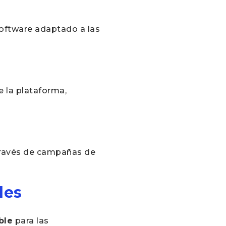
software adaptado a las
e la plataforma,
 través de campañas de
des
ble
para las