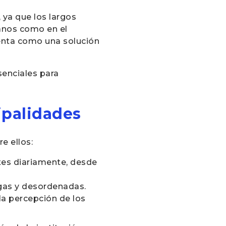
 ya que los largos
danos como en el
nta como una solución
senciales para
ipalidades
e ellos:
tes diariamente, desde
rgas y desordenadas.
la percepción de los