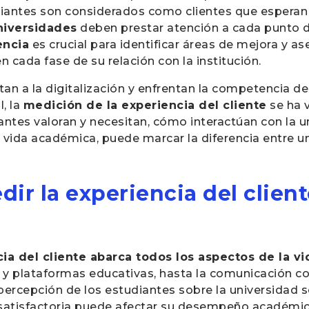
diantes son considerados como clientes que esperan 
niversidades
deben prestar atención a cada punto 
encia
es crucial para identificar áreas de mejora y as
 cada fase de su relación con la institución.
n a la digitalización y enfrentan la competencia de 
, la
medición de la experiencia del cliente
se ha v
antes valoran y necesitan, cómo interactúan con la u
 vida académica, puede marcar la diferencia entre un
ir la experiencia del clien
ia del cliente abarca todos los aspectos de la vi
rsos y plataformas educativas, hasta la comunicación
 percepción de los estudiantes sobre la universidad 
insatisfactoria puede afectar su desempeño académic