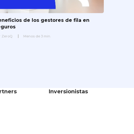
neficios de los gestores de fila en
eguros
r
ZeroQ
Menos de
3
min.
rtners
Inversionistas