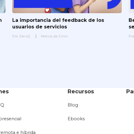
n
La importancia del feedback de los
Be
usuarios de servicios
s
Por
ZeroQ
Menos de
3
min.
Po
nes
Recursos
Pa
oQ
Blog
presencial
Ebooks
remota e híbrida