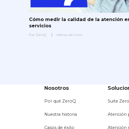
Cómo medir la calidad de la atención e
servicios
Por
ZeroQ
Menos de
3
min.
Nosotros
Solucio
Por qué ZeroQ
Suite Zer
Nuestra historia
Atención 
Casos de éxito
Atención 