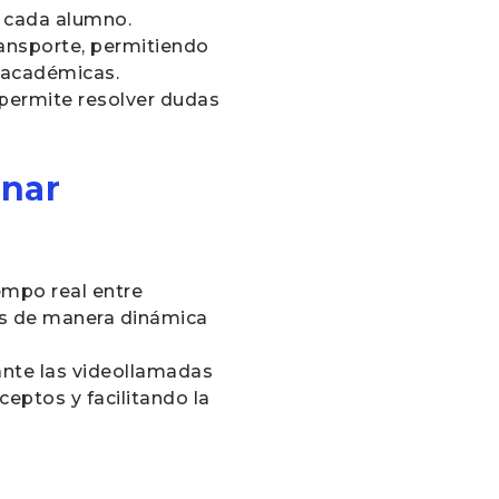
e cada alumno.
ansporte, permitiendo
s académicas.
e permite resolver dudas
onar
empo real entre
tos de manera dinámica
rante las videollamadas
eptos y facilitando la