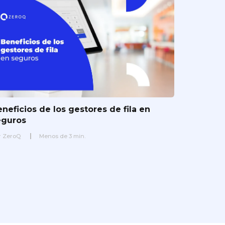
neficios de los gestores de fila en
eguros
r
ZeroQ
Menos de
3
min.