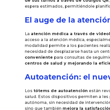
de sus turnos a través de códigos QR
espera estimados, permitiéndole planific
El auge de la atenció
La
atención médica a través de video
acceso a la atención médica, especialme
modalidad permite a los pacientes reali
necesidad de desplazarse hasta un cent
conveniente
para consultas de seguimi
centros de salud y mejorando la efici
Autoatención: el nue
Los
tótems de autoatención
están revo
salud. Estos dispositivos permiten a les
autónoma, sin necesidad de intervención
sino que también
mejora la satisfacció