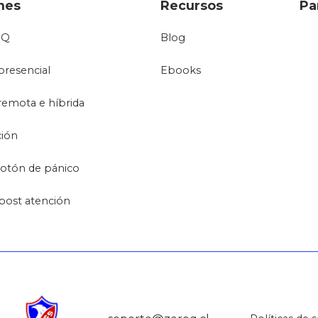
nes
Recursos
Pa
oQ
Blog
presencial
Ebooks
remota e híbrida
ción
otón de pánico
post atención