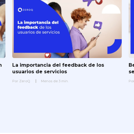
n
La importancia del feedback de los
Be
usuarios de servicios
s
Por
ZeroQ
Menos de
3
min.
Po