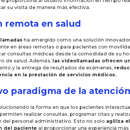
, le proporciona al usuario información en tiempo re
ar su visita de manera más efectiva.
n remota en salud
llamadas
ha emergido como una solución innovadora
nte en áreas remotas o para pacientes con movilida
zar consultas médicas desde la comodidad de su hog
ro de salud. Además,
las videollamadas ofrecen un
ento y la entrega de resultados de exámenes,
reduc
encia en la prestación de servicios médicos.
vo paradigma de la atención
lucionando la forma en que los pacientes interactúa
 permiten realizar consultas, programar citas y real
 del personal administrativo. Esto no solo
agiliza 
n del paciente
al proporcionar una experiencia más 