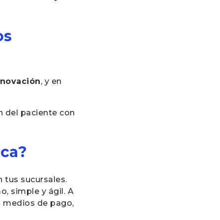
os
nnovación
, y en
n del paciente con
.
ica?
 tus sucursales.
, simple y ágil. A
s medios de pago,