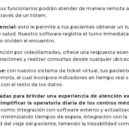
us funcionarios podrán atender de manera remota a
 través de un tótem.
encial:
esto le permite a tus pacientes obtener un t
e salud. Nuestro software registra el turno inmediat
o olviden el encuentro.
nción por videollamadas, ofrece una respuesta esen
raciones y realizar consultas desde cualquier ubicac
ne:
con nuestro sistema de ticket virtual, tus pacie
ota, el cual incorpora indicadores en tiempo real 
a con el resto de los datos.
adas para brindar una experiencia de atención ex
simplificar la operatoria diaria de los centros mé
s
como: integración con software externo y actualiza
minimizando tiempos de espera, integración con la fi
 del viaje del paciente, teniendo la trazabilidad c