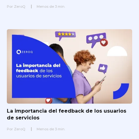
Por
ZeroQ
Menos de
3
min.
La importancia del feedback de los usuarios
de servicios
Por
ZeroQ
Menos de
3
min.