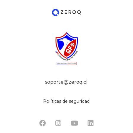
soporte@zeroq.cl
Políticas de seguridad



