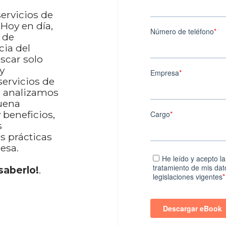
ervicios de
 Hoy en día,
 de
cia del
scar solo
 y
servicios de
o, analizamos
uena
y beneficios,
s
s prácticas
esa.
saberlo!
.