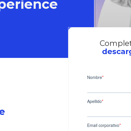
perience
Complet
descar
te