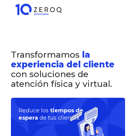
Transformamos
la
experiencia del cliente
con soluciones de
atención física y virtual.
Reduce los
tiempos de
espera
de tus clientes.