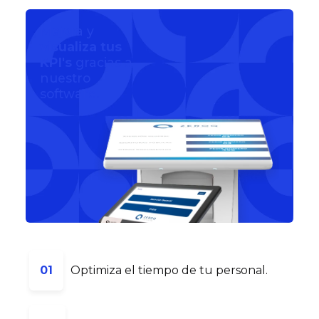
Mejora y
visualiza tus
KPI's
gracias a
nuestro
software.
01
Optimiza el tiempo de tu personal.